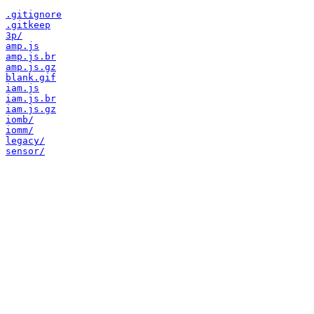
.gitignore
.gitkeep
3p/
amp.js
amp.js.br
amp.js.gz
blank.gif
iam.js
iam.js.br
iam.js.gz
iomb/
iomm/
legacy/
sensor/